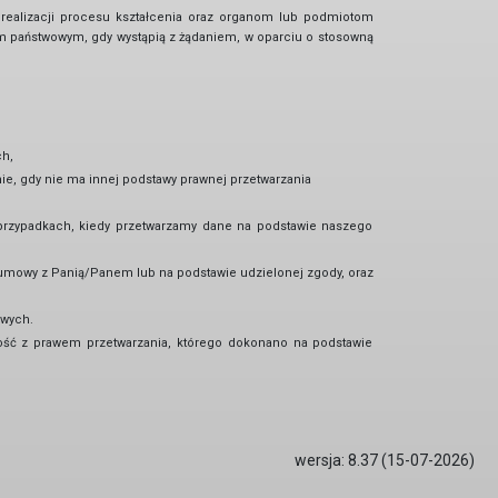
ealizacji procesu kształcenia oraz organom lub podmiotom
m państwowym, gdy wystąpią z żądaniem, w oparciu o stosowną
h,
e, gdy nie ma innej podstawy prawnej przetwarzania
przypadkach, kiedy przetwarzamy dane na podstawie naszego
umowy z Panią/Panem lub na podstawie udzielonej zgody, oraz
owych.
ść z prawem przetwarzania, którego dokonano na podstawie
wersja: 8.37 (15-07-2026)