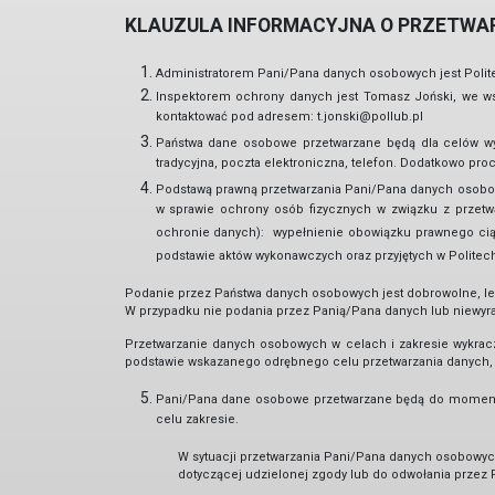
KLAUZULA INFORMACYJNA O PRZETWAR
Administratorem Pani/Pana danych osobowych jest Politech
Inspektorem ochrony danych jest Tomasz Joński, we ws
kontaktować pod adresem: t.jonski@pollub.pl
Państwa dane osobowe przetwarzane będą dla celów wyn
tradycyjna, poczta elektroniczna, telefon. Dodatkowo pr
Podstawą prawną przetwarzania Pani/Pana danych osobowych
w sprawie ochrony osób fizycznych w związku z przet
ochronie danych): wypełnienie obowiązku prawnego ciążą
podstawie aktów wykonawczych oraz przyjętych w Politec
Podanie przez Państwa danych osobowych jest dobrowolne, lec
W przypadku nie podania przez Panią/Pana danych lub niewyraż
Przetwarzanie danych osobowych w celach i zakresie wykra
podstawie wskazanego odrębnego celu przetwarzania danych, w 
Pani/Pana dane osobowe przetwarzane będą do momentu 
celu zakresie.
W sytuacji przetwarzania Pani/Pana danych osobowyc
dotyczącej udzielonej zgody lub do odwołania przez 