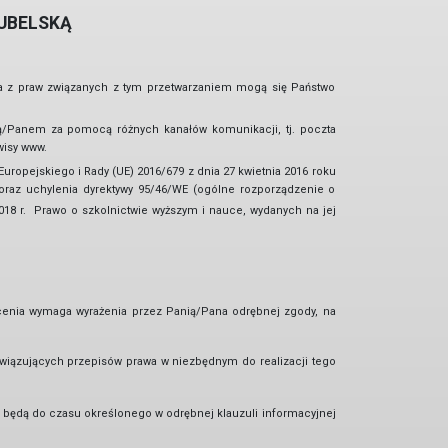
UBELSKĄ
a z praw związanych z tym przetwarzaniem mogą się Państwo
ą/Panem za pomocą różnych kanałów komunikacji, tj. poczta
wisy www.
Europejskiego i Rady (UE) 2016/679 z dnia 27 kwietnia 2016 roku
raz uchylenia dyrektywy 95/46/WE (ogólne rozporządzenie o
018 r. Prawo o szkolnictwie wyższym i nauce, wydanych na jej
enia wymaga wyrażenia przez Panią/Pana odrębnej zgody, na
iązujących przepisów prawa w niezbędnym do realizacji tego
będą do czasu określonego w odrębnej klauzuli informacyjnej