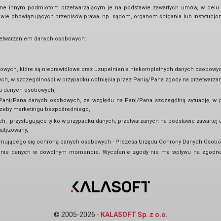
ne innym podmiotom przetwarzającym je na podstawie zawartych umów, w celu r
ie obowiązujących przepisów prawa, np. sądom, organom ścigania lub instytucjo
rzetwarzaniem danych osobowych:
owych, które są nieprawidłowe oraz uzupełnienia niekompletnych danych osobowyc
h, w szczególności w przypadku cofnięcia przez Panią/Pana zgody na przetwarzani
na danych osobowych,
Pani/Pana danych osobowych, ze względu na Pani/Pana szczególną sytuację, w 
trzeby marketingu bezpośredniego,
, przysługujące tylko w przypadku danych, przetwarzanych na podstawie zawartej 
atyzowany,
ajmującego się ochroną danych osobowych - Prezesa Urzędu Ochrony Danych Osob
zanie danych w dowolnym momencie. Wycofanie zgody nie ma wpływu na zgodno
© 2005-2026 -
KALASOFT Sp. z o.o.