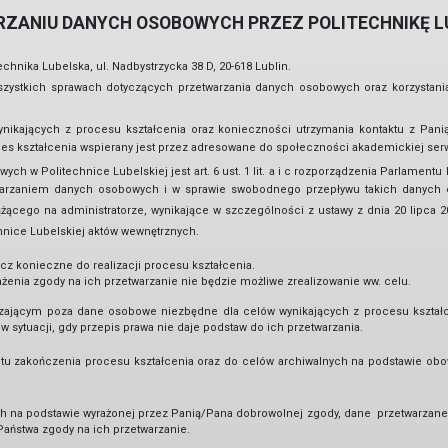
ZANIU DANYCH OSOBOWYCH PRZEZ POLITECHNIKĘ L
nika Lubelska, ul. Nadbystrzycka 38 D, 20-618 Lublin.
zystkich sprawach dotyczących przetwarzania danych osobowych oraz korzystani
ikających z procesu kształcenia oraz konieczności utrzymania kontaktu z Pani
oces kształcenia wspierany jest przez adresowane do społeczności akademickiej ser
 w Politechnice Lubelskiej jest art. 6 ust. 1 lit. a i c rozporządzenia Parlamentu 
warzaniem danych osobowych i w sprawie swobodnego przepływu takich danych o
cego na administratorze, wynikające w szczególności z ustawy z dnia 20 lipca 2
hnice Lubelskiej aktów wewnętrznych.
z konieczne do realizacji procesu kształcenia.
enia zgody na ich przetwarzanie nie będzie możliwe zrealizowanie ww. celu.
czającym poza dane osobowe niezbędne dla celów wynikających z procesu kształc
sytuacji, gdy przepis prawa nie daje podstaw do ich przetwarzania.
zakończenia procesu kształcenia oraz do celów archiwalnych na podstawie obow
h na podstawie wyrażonej przez Panią/Pana dobrowolnej zgody, dane przetwarzane 
Państwa zgody na ich przetwarzanie.